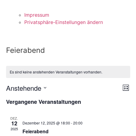
Impressum
Privatsphäre-Einstellungen ändern
Feierabend
Es sind keine anstehenden Veranstaltungen vorhanden.
An
Ve
Anstehende
Liste
Datum
An
Nav
wählen.
Vergangene Veranstaltungen
Na
DEZ.
12
Dezember 12, 2025 @ 18:00
-
20:00
2025
Feierabend